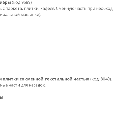
фибры
(код 9589).
 с паркета, плитки, кафеля. Сменную часть при необхо
стиральной машинке).
и плитки со сменной текстильной частью
(код: 8049).
ные части для насадок.
ры