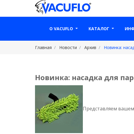
О VACUFLO
КАТАЛОГ
ИН
Главная
Новости
Архив
Новинка: наса
Новинка: насадка для па
Представляем вашему