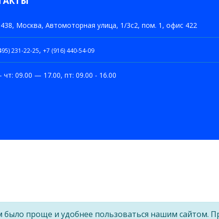
ТАКТЫ
438, Москва, Автомоторная улица, 1/3с2, пом. 1, офис 422
,
495) 231-22-25
+7 (916) 440-54-09
– чт: 09.00 — 17.00, пт: 09.00 - 16.00
м было проще и удобнее пользоваться нашим сайтом. П